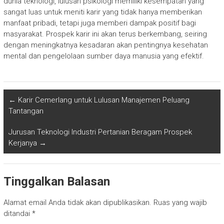
dunia teknologi, lulusan psikologi memiliki kesempatan yang
sangat luas untuk meniti karir yang tidak hanya memberikan
manfaat pribadi, tetapi juga memberi dampak positif bagi
masyarakat. Prospek karir ini akan terus berkembang, seiring
dengan meningkatnya kesadaran akan pentingnya kesehatan
mental dan pengelolaan sumber daya manusia yang efektif.
←
Karir Cemerlang untuk Lulusan Manajemen Peluang
Tantangan
Jurusan Teknologi Industri Pertanian Beragam Prospek
Kerjanya
→
Tinggalkan Balasan
Alamat email Anda tidak akan dipublikasikan.
Ruas yang wajib
ditandai
*