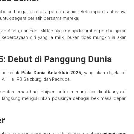
utan hangat dari para pemain senior. Beberapa di antaranya
untuk segera berlatih bersama mereka.
vid Alaba, dan Éder Militão akan menjadi sumber pembelajaran
kepercayaan diri yang ia miliki, bukan tidak mungkin ia akan
5: Debut di Panggung Dunia
drid untuk
Piala Dunia Antarklub 2025
, yang akan digelar di
Al Hilal, RB Salzburg, dan Pachuca.
mpatan emas bagi Huijsen untuk menunjukkan kualitasnya di
bisa langsung mengukuhkan posisinya sebagai bek masa depan
er
al atau nomor punggung. Ini adalah cerita tentang
mimpi yang