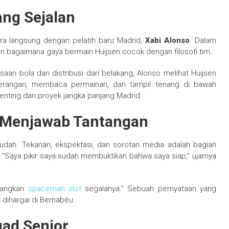
ang Sejalan
ra langsung dengan pelatih baru Madrid,
Xabi Alonso
. Dalam
n bagaimana gaya bermain Huijsen cocok dengan filosofi tim.
an bola dan distribusi dari belakang, Alonso melihat Huijsen
angan, membaca permainan, dan tampil tenang di bawah
nting dari proyek jangka panjang Madrid.
p Menjawab Tantangan
dah. Tekanan, ekspektasi, dan sorotan media adalah bagian
 “Saya pikir saya sudah membuktikan bahwa saya siap,” ujarnya
nangkan
spaceman slot
segalanya.” Sebuah pernyataan yang
dihargai di Bernabéu.
ad Senior