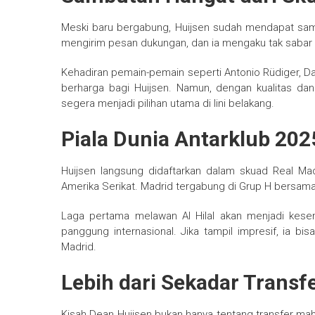
Meski baru bergabung, Huijsen sudah mendapat samb
mengirim pesan dukungan, dan ia mengaku tak sabar 
Kehadiran pemain-pemain seperti Antonio Rüdiger, Da
berharga bagi Huijsen. Namun, dengan kualitas dan 
segera menjadi pilihan utama di lini belakang.
Piala Dunia Antarklub 202
Huijsen langsung didaftarkan dalam skuad Real Ma
Amerika Serikat. Madrid tergabung di Grup H bersama 
Laga pertama melawan Al Hilal akan menjadi kese
panggung internasional. Jika tampil impresif, ia 
Madrid.
Lebih dari Sekadar Transf
Kisah Dean Huijsen bukan hanya tentang transfer mah