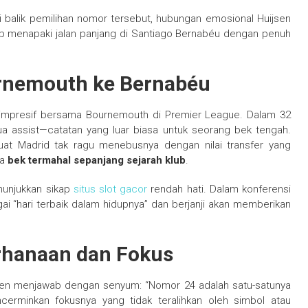
 balik pemilihan nomor tersebut, hubungan emosional Huijsen
 menapaki jalan panjang di Santiago Bernabéu dengan penuh
urnemouth ke Bernabéu
l impresif bersama Bournemouth di Premier League. Dalam 32
ua assist—catatan yang luar biasa untuk seorang bek tengah.
t Madrid tak ragu menebusnya dengan nilai transfer yang
ya
bek termahal sepanjang sejarah klub
.
enunjukkan sikap
situs slot gacor
rendah hati. Dalam konferensi
ai “hari terbaik dalam hidupnya” dan berjanji akan memberikan
rhanaan dan Fokus
jsen menjawab dengan senyum: “Nomor 24 adalah satu-satunya
cerminkan fokusnya yang tidak teralihkan oleh simbol atau