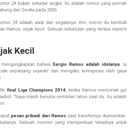
omor 24 bukan sekadar angka. Itu adalah nomor yang pernah
abung dari Sevilla pada 2005.
or 24 adalah awal dari segalanya. Kini, nomor itu kembali
n Ramos sejak kecil. Sebuah kebetulan yang terasa seperti
jak Kecil
en mengungkapkan bahwa
Sergio Ramos adalah idolanya
. Ia
ik sepanjang sejarah” dan mengaku terinspirasi oleh gaya
.
fik:
final Liga Champions 2014
, ketika Ramos mencetak gol
rid. “Saya masih berusia sembilan tahun saat itu. Itu adalah
en.
dapat
pesan pribadi dari Ramos
saat transfernya diumumkan.
a,” katanya. Sebuah momen yang memperkuat tekadnya untuk