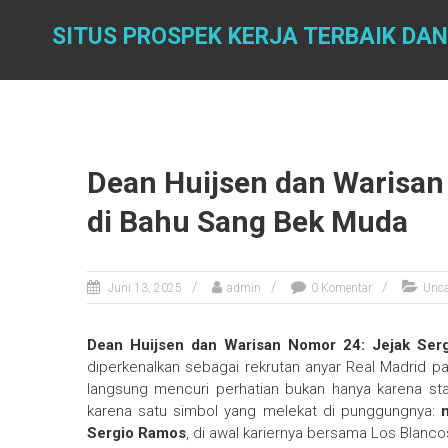
Skip
to
SITUS PROSPEK KERJA TERBAIK DA
content
Dean Huijsen dan Warisan
di Bahu Sang Bek Muda
Juni 13, 2025
admin
0 Komentar
Unca
Dean Huijsen dan Warisan Nomor 24: Jejak Se
diperkenalkan sebagai rekrutan anyar Real Madrid pad
langsung mencuri perhatian bukan hanya karena sta
karena satu simbol yang melekat di punggungnya:
Sergio Ramos
, di awal kariernya bersama Los Blanco