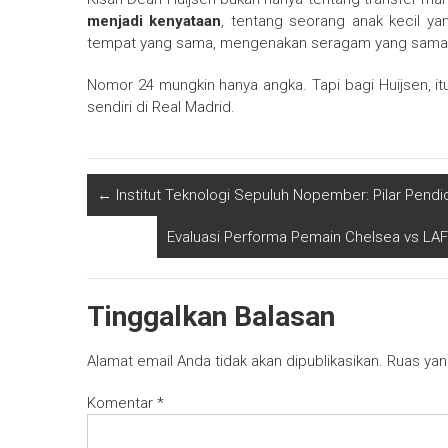
menjadi kenyataan
, tentang seorang anak kecil yan
tempat yang sama, mengenakan seragam yang sama,
Nomor 24 mungkin hanya angka. Tapi bagi Huijsen, itu
sendiri di Real Madrid.
←
Institut Teknologi Sepuluh Nopember: Pilar Pendid
Evaluasi Performa Pemain Chelsea vs LA
Tinggalkan Balasan
Alamat email Anda tidak akan dipublikasikan.
Ruas yan
Komentar
*