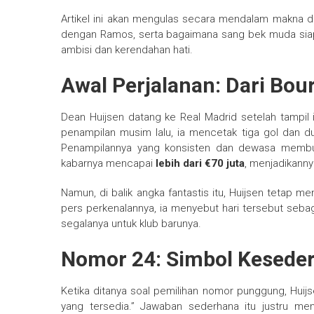
Artikel ini akan mengulas secara mendalam makna di
dengan Ramos, serta bagaimana sang bek muda siap
ambisi dan kerendahan hati.
Awal Perjalanan: Dari Bo
Dean Huijsen datang ke Real Madrid setelah tampi
penampilan musim lalu, ia mencetak tiga gol dan d
Penampilannya yang konsisten dan dewasa membua
kabarnya mencapai
lebih dari €70 juta
, menjadikann
Namun, di balik angka fantastis itu, Huijsen tetap m
pers perkenalannya, ia menyebut hari tersebut sebag
segalanya untuk klub barunya.
Nomor 24: Simbol Kesede
Ketika ditanya soal pemilihan nomor punggung, Hui
yang tersedia.” Jawaban sederhana itu justru men