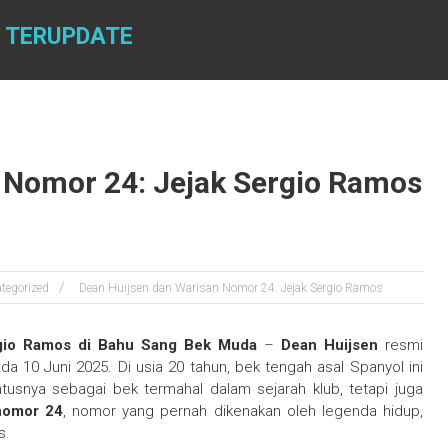
N TERUPDATE
 Nomor 24: Jejak Sergio Ramos
tegorized
Dean Huijsen dan Warisan Nomor 24: Jejak Sergio Ramos
rgio Ramos di Bahu Sang Bek Muda
–
Dean Huijsen
resmi
a 10 Juni 2025. Di usia 20 tahun, bek tengah asal Spanyol ini
tusnya sebagai bek termahal dalam sejarah klub, tetapi juga
nomor 24
, nomor yang pernah dikenakan oleh legenda hidup,
s.