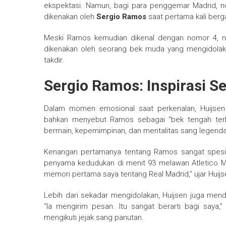
ekspektasi. Namun, bagi para penggemar Madrid, n
dikenakan oleh
Sergio Ramos
saat pertama kali berg
Meski Ramos kemudian dikenal dengan nomor 4, nom
dikenakan oleh seorang bek muda yang mengidolaka
takdir.
Sergio Ramos: Inspirasi Se
Dalam momen emosional saat perkenalan, Huijs
bahkan menyebut Ramos sebagai “bek tengah terba
bermain, kepemimpinan, dan mentalitas sang legenda
Kenangan pertamanya tentang Ramos sangat spesi
penyama kedudukan di menit 93 melawan Atletico Mad
memori pertama saya tentang Real Madrid,” ujar Huijs
Lebih dari sekadar mengidolakan, Huijsen juga men
“Ia mengirim pesan. Itu sangat berarti bagi say
mengikuti jejak sang panutan.