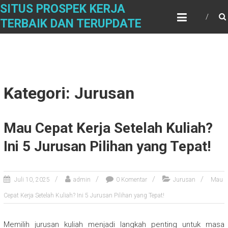
Skip
SITUS PROSPEK KERJA
to
TERBAIK DAN TERUPDATE
content
Kategori: Jurusan
Mau Cepat Kerja Setelah Kuliah?
Ini 5 Jurusan Pilihan yang Tepat!
Juli 10, 2025
admin
0 Komentar
Jurusan
Mau
Cepat Kerja Setelah Kuliah? Ini 5 Jurusan Pilihan yang Tepat!
Memilih jurusan kuliah menjadi langkah penting untuk masa