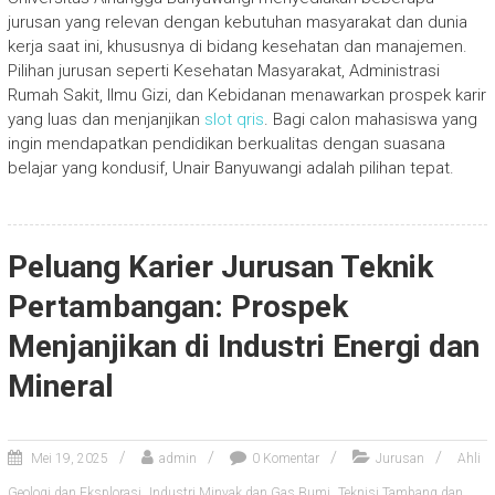
jurusan yang relevan dengan kebutuhan masyarakat dan dunia
kerja saat ini, khususnya di bidang kesehatan dan manajemen.
Pilihan jurusan seperti Kesehatan Masyarakat, Administrasi
Rumah Sakit, Ilmu Gizi, dan Kebidanan menawarkan prospek karir
yang luas dan menjanjikan
slot qris
. Bagi calon mahasiswa yang
ingin mendapatkan pendidikan berkualitas dengan suasana
belajar yang kondusif, Unair Banyuwangi adalah pilihan tepat.
Peluang Karier Jurusan Teknik
Pertambangan: Prospek
Menjanjikan di Industri Energi dan
Mineral
Mei 19, 2025
admin
0 Komentar
Jurusan
Ahli
,
,
Geologi dan Eksplorasi
Industri Minyak dan Gas Bumi
Teknisi Tambang dan